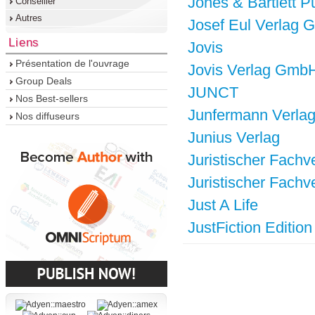
Jones & Bartlett P
Conseiller
Autres
Josef Eul Verlag
Liens
Jovis
Présentation de l'ouvrage
Jovis Verlag Gmb
Group Deals
JUNCT
Nos Best-sellers
Junfermann Verla
Nos diffuseurs
Junius Verlag
Juristischer Fachv
Juristischer Fach
Just A Life
JustFiction Edition