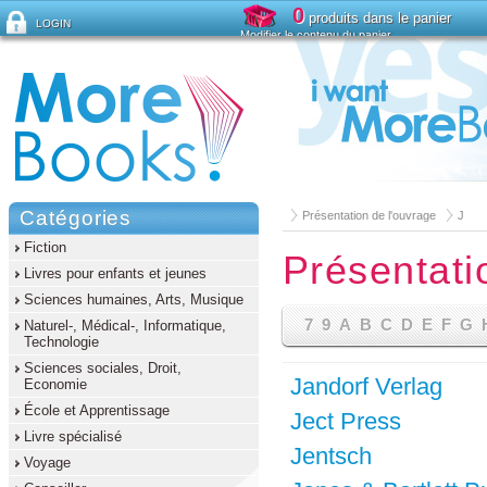
0
produits dans le panier
LOGIN
Modifier le contenu du panier
Mot de passe oublié ?
Catégories
Présentation de l'ouvrage
J
Fiction
Présentati
Livres pour enfants et jeunes
Sciences humaines, Arts, Musique
7
9
A
B
C
D
E
F
G
Naturel-, Médical-, Informatique,
Technologie
Sciences sociales, Droit,
Jandorf Verlag
Economie
École et Apprentissage
Ject Press
Livre spécialisé
Jentsch
Voyage