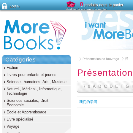
0
produits dans le panier
LOGIN
Modifier le contenu du panier
Mot de passe oublié ?
Catégories
Présentation de l'ouvrage
我
Fiction
Présentation
Livres pour enfants et jeunes
Sciences humaines, Arts, Musique
7
9
A
B
C
D
E
F
G
Naturel-, Médical-, Informatique,
Technologie
Sciences sociales, Droit,
我们的学问
Economie
École et Apprentissage
Livre spécialisé
Voyage