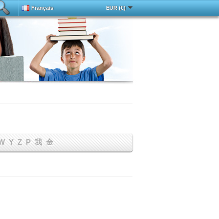
Français
EUR (€)
Deutsch
中文
Español
English
cée
Magyar
Italy
Português
Русский
Türkçe
W
Y
Z
Р
我
金