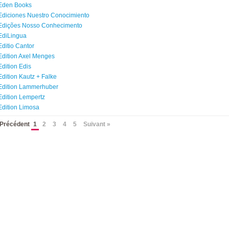
Eden Books
Ediciones Nuestro Conocimiento
Edições Nosso Conhecimento
EdiLingua
Editio Cantor
Edition Axel Menges
Edition Edis
Edition Kautz + Falke
Edition Lammerhuber
Edition Lempertz
Edition Limosa
 Précédent
1
2
3
4
5
Suivant »