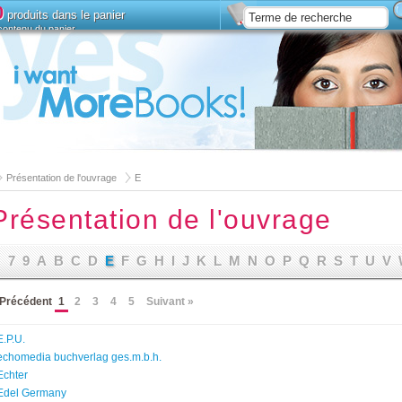
0
produits dans le panier
 contenu du panier
Installez
Recherche avan
Présentation de l'ouvrage
E
Présentation de l'ouvrage
7
9
A
B
C
D
E
F
G
H
I
J
K
L
M
N
O
P
Q
R
S
T
U
V
 Précédent
1
2
3
4
5
Suivant »
E.P.U.
echomedia buchverlag ges.m.b.h.
Echter
Edel Germany