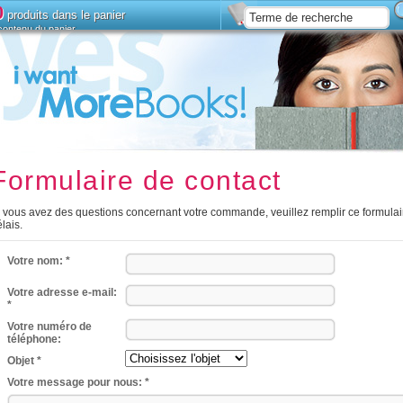
0
produits dans le panier
 contenu du panier
Installez
Recherche avan
Formulaire de contact
i vous avez des questions concernant votre commande, veuillez remplir ce formulai
lais.
Votre nom:
*
Votre adresse e-mail:
*
Votre numéro de
téléphone:
Objet
*
Votre message pour nous:
*