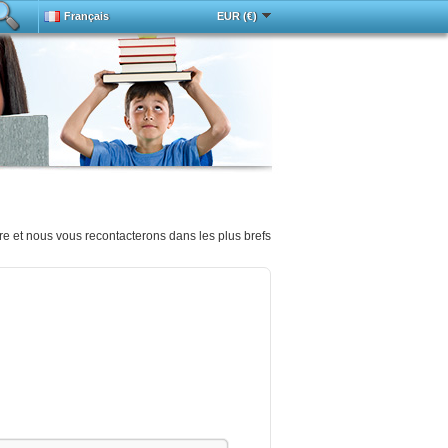
Français
EUR (€)
Deutsch
中文
Español
English
cée
Magyar
Italy
Português
Русский
Türkçe
re et nous vous recontacterons dans les plus brefs