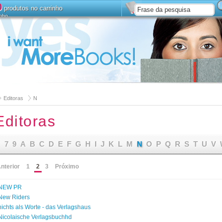
0
produtos no carrinho
inho
Instalar
Pesquisa avanç
Editoras
N
Editoras
7
9
A
B
C
D
E
F
G
H
I
J
K
L
M
N
O
P
Q
R
S
T
U
V
nterior
1
2
3
Próximo
NEW PR
New Riders
nichts als Worte - das Verlagshaus
Nicolaische Verlagsbuchhd