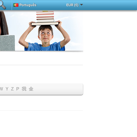
Português
EUR (€)
Deutsch
中文
Español
Français
ada
English
Magyar
Italy
Русский
Türkçe
W
Y
Z
Р
我
金