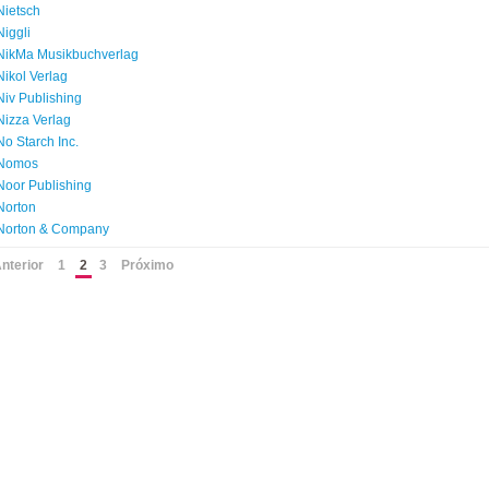
Nietsch
Niggli
NikMa Musikbuchverlag
Nikol Verlag
Niv Publishing
Nizza Verlag
No Starch Inc.
Nomos
Noor Publishing
Norton
Norton & Company
nterior
1
2
3
Próximo