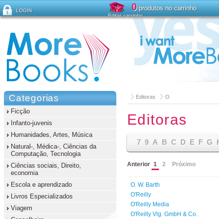
0
produtos no carrinho
LOGIN
Editar carrinho
Esqueceu sua senha?
Categorias
Editoras
O
Ficção
Editoras
Infanto-juvenis
Humanidades, Artes, Música
7
9
A
B
C
D
E
F
G
Natural-, Médica-, Ciências da
Computação, Tecnologia
Anterior
1
2
Próximo
Ciências sociais, Direito,
economia
Escola e aprendizado
O. W. Barth
O'Reilly
Livros Especializados
O'Reilly Media
Viagem
O'Reilly Vlg. GmbH & Co.