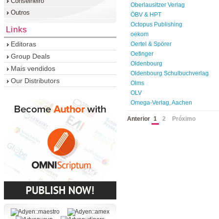
Conselheiro
Oberlausitzer Verlag
Outros
ÖBV & HPT
Octopus Publishing
Links
oekom
Editoras
Oertel & Spörer
Oetinger
Group Deals
Oldenbourg
Mais vendidos
Oldenbourg Schulbuchverlag
Our Distributors
Olms
OLV
Omega-Verlag, Aachen
Anterior
1
2
Próximo