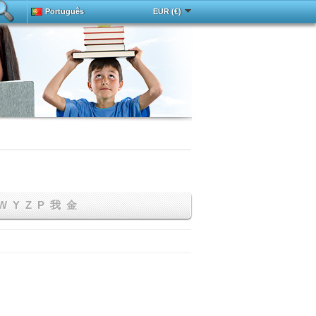
Português
EUR (€)
Deutsch
中文
Español
Français
ada
English
Magyar
Italy
Русский
Türkçe
W
Y
Z
Р
我
金