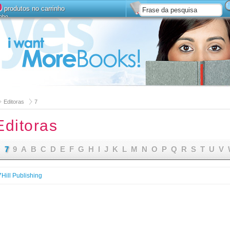
0
produtos no carrinho
inho
Instalar
Pesquisa avanç
Editoras
7
Editoras
7
9
A
B
C
D
E
F
G
H
I
J
K
L
M
N
O
P
Q
R
S
T
U
V
7Hill Publishing