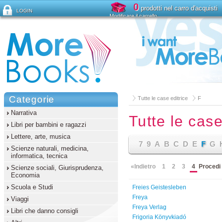
0
prodotti nel carro d'acquisti
LOGIN
Modificare il carrello
Ha dimenticato la password?
Categorie
Tutte le case editrice
F
Narrativa
Tutte le case
Libri per bambini e ragazzi
Lettere, arte, musica
7
9
A
B
C
D
E
F
G
Scienze naturali, medicina,
informatica, tecnica
«Indietro
1
2
3
4
Procedi
Scienze sociali, Giurisprudenza,
Economia
Scuola e Studi
Freies Geistesleben
Freya
Viaggi
Freya Verlag
Libri che danno consigli
Frigoria Könyvkiadó