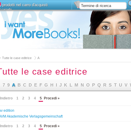
0
prodotti nel carro d'acquisti
l carrello
Installa
Ricerca estesa
Tutte le case editrice
A
Tutte le case editrice
7
9
A
B
C
D
E
F
G
H
I
J
K
L
M
N
O
P
Q
R
S
T
U
V
Indietro
1
2
3
4
5
Procedi »
av edition
AVM Akademische Verlagsgemeinschaft
Indietro
1
2
3
4
5
Procedi »