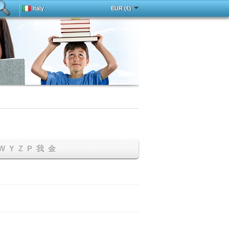
Italy
EUR (€)
Deutsch
中文
Español
Français
English
Magyar
Português
Русский
Türkçe
W
Y
Z
Р
我
金