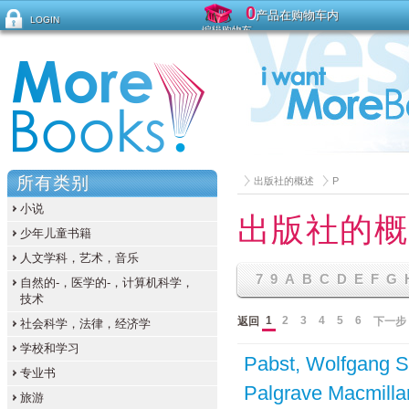
0
产品在购物车内
LOGIN
编辑购物车
忘记密码？
所有类别
出版社的概述
P
小说
出版社的概
少年儿童书籍
人文学科，艺术，音乐
7
9
A
B
C
D
E
F
G
自然的-，医学的-，计算机科学，
技术
1
2
3
4
5
6
返回
下一步
社会科学，法律，经济学
学校和学习
Pabst, Wolfgang S
专业书
Palgrave Macmilla
旅游