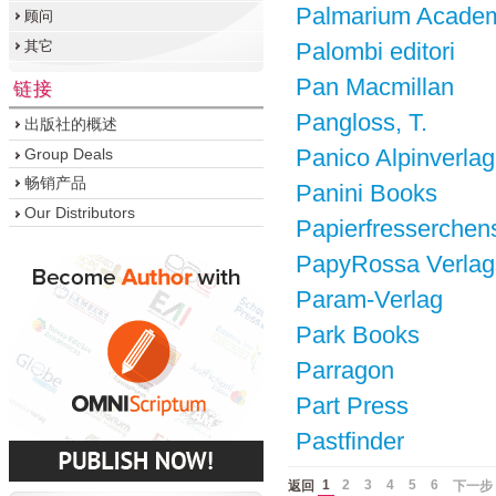
Palmarium Academ
顾问
其它
Palombi editori
Pan Macmillan
链接
Pangloss, T.
出版社的概述
Panico Alpinverlag
Group Deals
畅销产品
Panini Books
Our Distributors
Papierfresserche
PapyRossa Verlag
Param-Verlag
Park Books
Parragon
Part Press
Pastfinder
1
2
3
4
5
6
返回
下一步