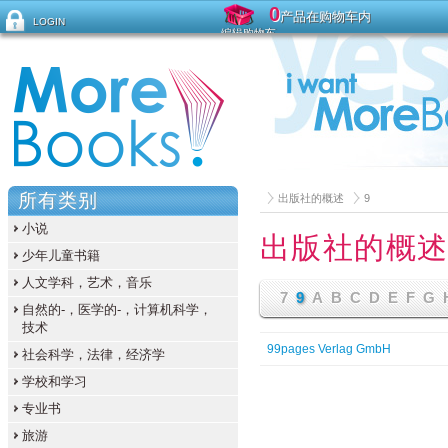
0
产品在购物车内
LOGIN
编辑购物车
忘记密码？
所有类别
出版社的概述
9
小说
出版社的概
少年儿童书籍
人文学科，艺术，音乐
7
9
A
B
C
D
E
F
G
自然的-，医学的-，计算机科学，
技术
99pages Verlag GmbH
社会科学，法律，经济学
学校和学习
专业书
旅游