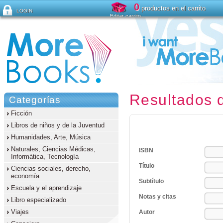
0
productos en el carrito
LOGIN
Editar carrito
¿Ha olvidado su contraseña ?
Resultados 
Categorías
Ficción
Libros de niños y de la Juventud
Humanidades, Arte, Música
Naturales, Ciencias Médicas,
ISBN
Informática, Tecnología
Título
Ciencias sociales, derecho,
economía
Subtítulo
Escuela y el aprendizaje
Notas y citas
Libro especializado
Viajes
Autor