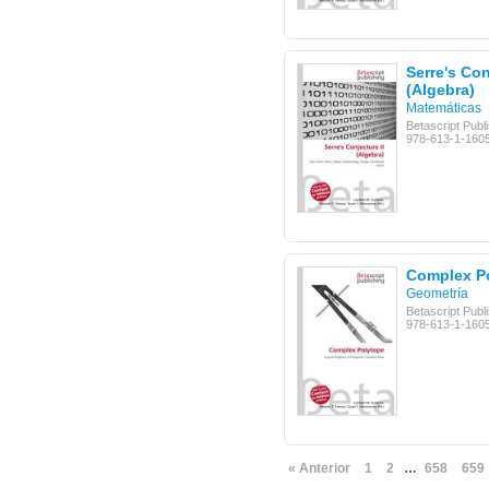
Serre's Con
(Algebra)
Matemáticas
Betascript Publ
978-613-1-160
Complex P
Geometría
Betascript Publ
978-613-1-160
« Anterior
1
2
…
658
659