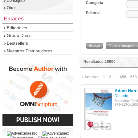
Consejero
Categoría
Otros
Editorial
Enlaces
Editoriales
Group Deals
Bestsellers
Nueva búsqueda
Nuestros Distribuidores
Resultados:10000
« Anterior
1
2
…
658
659
Adam Harr
Deporte
Betascript Publ
978-613-1-160