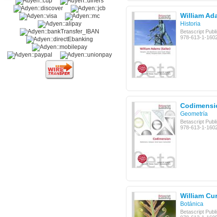
William Ada
Historia
Betascript Publ
978-613-1-160
Codimensi
Geometría
Betascript Publ
978-613-1-160
William Cur
Botánica
Betascript Publ