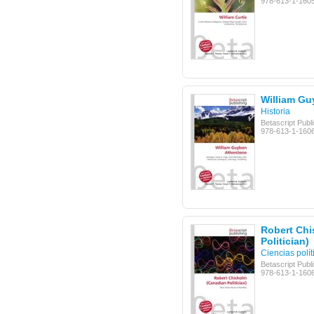
978-613-1-160
William Gu
Historia
Betascript Publ
978-613-1-160
Robert Chi
Politician)
Ciencias polít
Betascript Publ
978-613-1-160