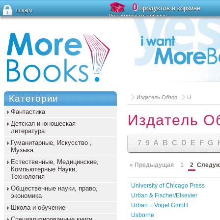
0
продуктов в корзине
LOGIN
Редактировать корзину
Забыли пароль?
Категории
Издатель Обзор
U
Фантастика
Издатель О
Детская и юношеская
литература
7
9
A
B
C
D
E
F
G
Гуманитарные, Искусство ,
Музыка
Естественные, Медицинские,
« Предыдущая
1
2
Следую
Компьютерные Науки,
Технология
University of Chicago Press
Общественные науки, право,
экономика
Urban & Fischer/Elsevier
Urban + Vogel GmbH
Школа и обучение
Usborne
Специализированные книги