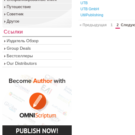
UTB
Путешествие
UTB GmbH
Советник
UtilPublishing
Другое
« Предыдущая
1
2
Следую
Ссылки
Издатель Обзор
Group Deals
Бестселлеры
Our Distributors