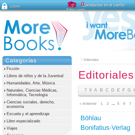
0
productos en el carrito
LOGIN
Editar carrito
¿Ha olvidado su contraseña ?
Categorías
Editoriales
Ficción
Editoriales
Libros de niños y de la Juventud
Humanidades, Arte, Música
7
9
A
B
C
D
E
F
G
Naturales, Ciencias Médicas,
Informática, Tecnología
Ciencias sociales, derecho,
« Anterior
1
2
…
5
6
7
economía
Escuela y el aprendizaje
Böhlau
Libro especializado
Bonifatius-Verlag
Viajes