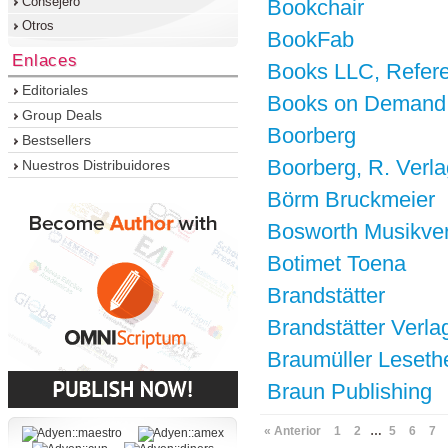
Consejero
Bookchair
Otros
BookFab
Enlaces
Books LLC, Refere
Editoriales
Books on Demand
Group Deals
Boorberg
Bestsellers
Boorberg, R. Verla
Nuestros Distribuidores
Börm Bruckmeier
Bosworth Musikve
Botimet Toena
Brandstätter
Brandstätter Verla
Braumüller Leseth
Braun Publishing
« Anterior
1
2
…
5
6
7