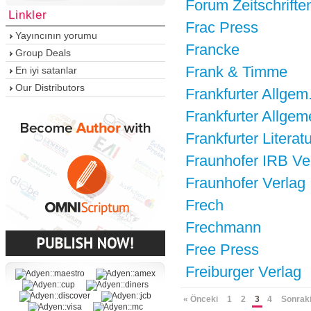
Forum Zeitschrift
Linkler
Frac Press
Yayıncının yorumu
Francke
Group Deals
Frank & Timme
En iyi satanlar
Our Distributors
Frankfurter Allge
Frankfurter Allge
Frankfurter Literat
Fraunhofer IRB Ve
Fraunhofer Verlag
Frech
Frechmann
Free Press
Freiburger Verlag
« Önceki
1
2
3
4
Sonrak