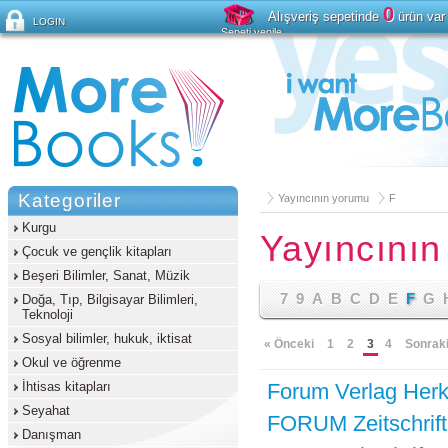
0
Alışveriş sepetinde
ürün var
LOGIN
Sepeti yenile
Şifreyi mi unuttunuz?
Kategoriler
Yayıncının yorumu
F
Kurgu
Yayıncını
Çocuk ve gençlik kitapları
Beşeri Bilimler, Sanat, Müzik
7
9
A
B
C
D
E
F
G
Doğa, Tıp, Bilgisayar Bilimleri,
Teknoloji
Sosyal bilimler, hukuk, iktisat
« Önceki
1
2
3
4
Sonrak
Okul ve öğrenme
İhtisas kitapları
Forum Verlag Herk
Seyahat
FORUM Zeitschrif
Danışman