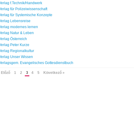
Verlag f.Technik/Handwerk
Verlag für Polizeiwissenschaft
Verlag für Systemische Konzepte
Verlag Lebensreise
Verlag modernes lernen
Verlag Natur & Leben
Verlag Österreich
Verlag Peter Kurze
Verlag Regionalkultur
Verlag Unser Wissen
Verlagsgem. Evangelisches Gottesdienstbuch
 Előző
1
2
3
4
5
Következő »