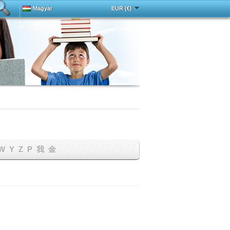
Magyar
EUR (€)
Deutsch
中文
Español
Français
English
Italy
Português
Русский
Türkçe
W
Y
Z
Р
我
金