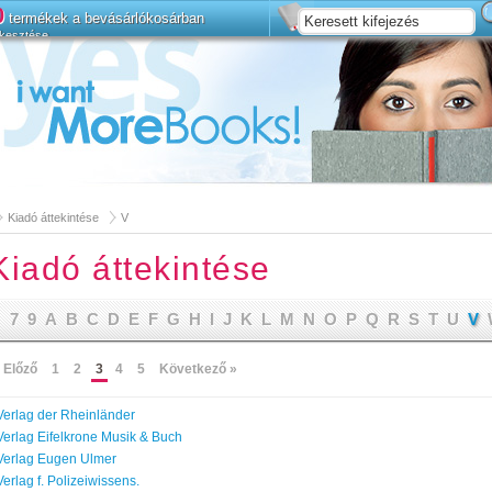
0
termékek a bevásárlókosárban
kesztése
telepíteni
Bővített keresés
Kiadó áttekintése
V
Kiadó áttekintése
7
9
A
B
C
D
E
F
G
H
I
J
K
L
M
N
O
P
Q
R
S
T
U
V
 Előző
1
2
3
4
5
Következő »
Verlag der Rheinländer
Verlag Eifelkrone Musik & Buch
Verlag Eugen Ulmer
Verlag f. Polizeiwissens.