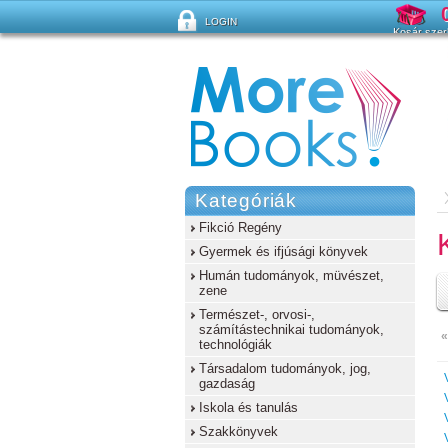
LOGIN
Kosár szer
Elfelejtette a jelszavát?
Kategóriák
Fikció Regény
Gyermek és ifjúsági könyvek
Humán tudományok, müvészet,
zene
Természet-, orvosi-,
számítástechnikai tudományok,
«
technológiák
Társadalom tudományok, jog,
gazdaság
Iskola és tanulás
Szakkönyvek