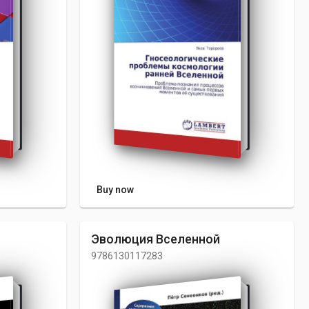
Buy now
Эволюция Вселенной
9786130117283