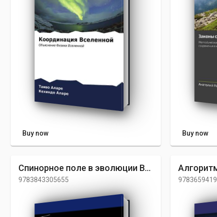
Buy now
Buy now
Спинорное поле в эволюции Вселенной
9783843305655
9783659419