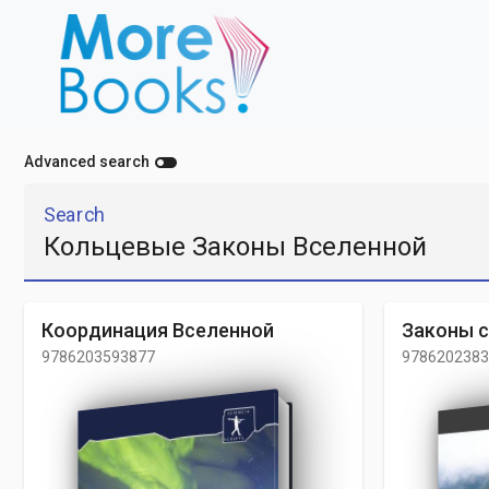
toggle_off
Advanced search
Search
Координация Вселенной
Законы с
9786203593877
9786202383