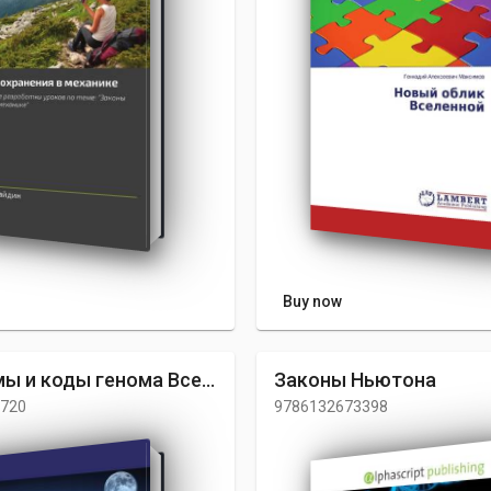
Buy now
Алгоритмы и коды генома Вселенной
Законы Ньютона
720
9786132673398