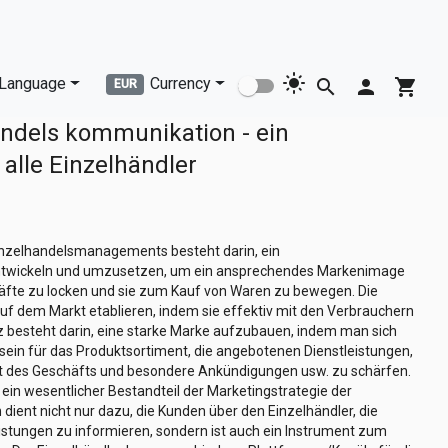
light_mode
Language
Currency
search
person
shopping_cart
EUR
andels kommunikation - ein
 alle Einzelhändler
nzelhandelsmanagements besteht darin, ein
wickeln und umzusetzen, um ein ansprechendes Markenimage
äfte zu locken und sie zum Kauf von Waren zu bewegen. Die
auf dem Markt etablieren, indem sie effektiv mit den Verbrauchern
 besteht darin, eine starke Marke aufzubauen, indem man sich
sein für das Produktsortiment, die angebotenen Dienstleistungen,
t des Geschäfts und besondere Ankündigungen usw. zu schärfen.
 ein wesentlicher Bestandteil der Marketingstrategie der
dient nicht nur dazu, die Kunden über den Einzelhändler, die
stungen zu informieren, sondern ist auch ein Instrument zum