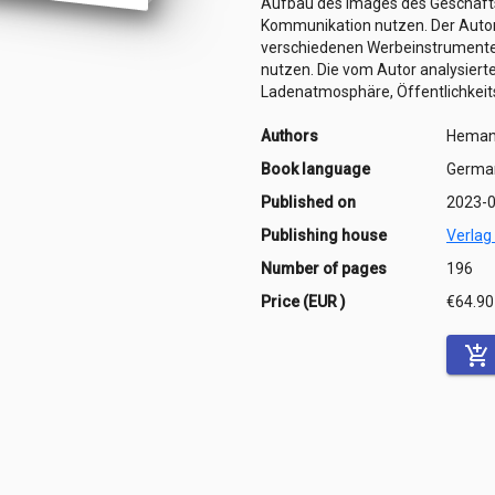
Aufbau des Images des Geschäfts
Kommunikation nutzen. Der Autor 
verschiedenen Werbeinstrumente, 
nutzen. Die vom Autor analysier
Ladenatmosphäre, Öffentlichkeits
Authors
Hemant
Book language
Germa
Published on
2023-
Publishing house
Verlag
Number of pages
196
Price (EUR )
€64.90
add_shopping_cart